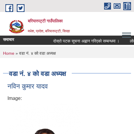
Skip to main content
बरियारपट्टी गाउँपालिका
मधेश, प्रदेश, बरियारपट्टी, सिरहा
समाचार
दाेस्राे पटक सूचना अह्वान गरिएकाे सम्बन्धमा ।
लोक से
You are here
Home
» वडा नं. ४ को वडा अध्यक्ष
वडा नं. ४ को वडा अध्यक्ष
नविन कुमार यादव
Image: