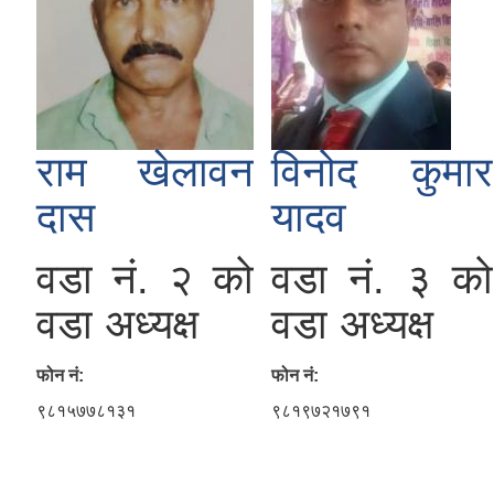
राम खेलावन
विनोद कुमार
दास
यादव
वडा नं. २ को
वडा नं. ३ को
वडा अध्यक्ष
वडा अध्यक्ष
फोन नं:
फोन नं:
९८१५७७८१३१
९८१९७२१७९१