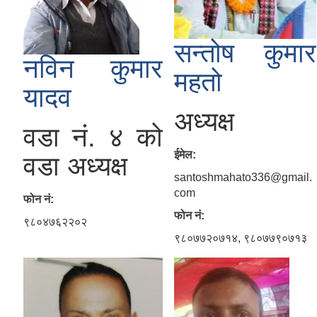
सन्तोष कुमार
नविन कुमार
महतो
यादव
अध्यक्ष
वडा नं. ४ को
ईमेल:
वडा अध्यक्ष
santoshmahato336@gmail.
com
फोन नं:
फोन नं:
९८०४७६२२०२
९८०७७२०७१४, ९८०७७९०७१३