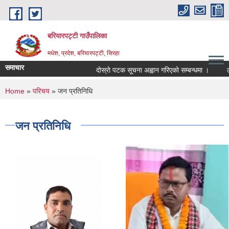
Skip to main content
बरियारपट्टी गाउँपालिका
मधेश, प्रदेश, बरियारपट्टी, सिरहा
समाचार
दाेस्राे पटक सूचना अह्वान गरिएकाे सम्बन्धमा ।
लोक 
You are here
Home
»
परिचय
» जन प्रतिनिधि
जन प्रतिनिधि