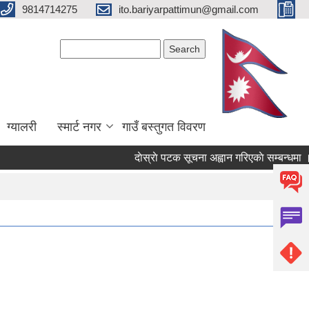
9814714275
ito.bariyarpattimun@gmail.com
Search form
Search
ग्यालरी
स्मार्ट नगर
गाउँ बस्तुगत विवरण
दाेस्राे पटक सूचना अह्वान गरिएकाे सम्बन्धमा ।