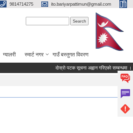
9814714275
ito.bariyarpattimun@gmail.com
Search form
Search
ग्यालरी
स्मार्ट नगर
गाउँ बस्तुगत विवरण
दाेस्राे पटक सूचना अह्वान गरिएकाे सम्बन्धमा ।