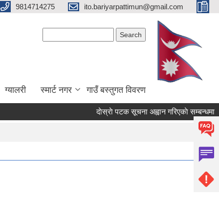
9814714275
ito.bariyarpattimun@gmail.com
Search form
Search
ग्यालरी
स्मार्ट नगर
गाउँ बस्तुगत विवरण
दाेस्राे पटक सूचना अह्वान गरिएकाे सम्बन्धमा ।