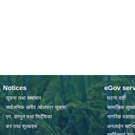
Notices
eGov serv
सूचना तथा समाचार
घटना दर्ता
सार्वजनिक खरीद /बोलपत्र सूचना
सामाजिक सुरक्षा
एन, कानुन तथा निर्देशिका
नागरिक वडापत्
कर तथा शुल्कहरु
अनलाईन घटना दर्
बसाँईसराई तथा स