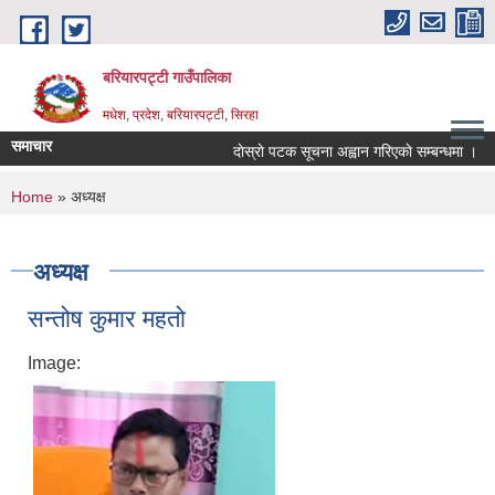
Skip to main content
बरियारपट्टी गाउँपालिका
मधेश, प्रदेश, बरियारपट्टी, सिरहा
समाचार
दाेस्राे पटक सूचना अह्वान गरिएकाे सम्बन्धमा ।
You are here
Home
» अध्यक्ष
अध्यक्ष
सन्तोष कुमार महतो
Image: