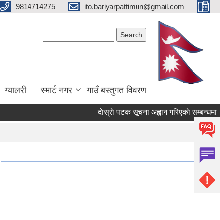
9814714275
ito.bariyarpattimun@gmail.com
Search form
Search
ग्यालरी
स्मार्ट नगर
गाउँ बस्तुगत विवरण
दाेस्राे पटक सूचना अह्वान गरिएकाे सम्बन्धमा ।