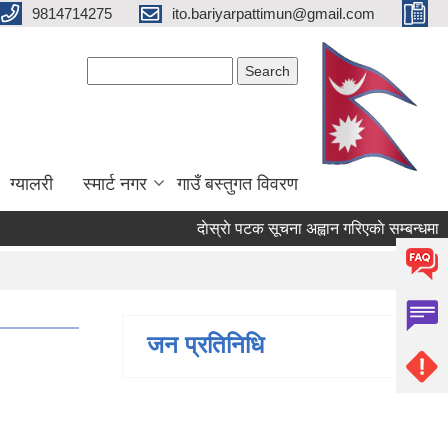
9814714275
ito.bariyarpattimun@gmail.com
Search form
Search
ग्यालरी
स्मार्ट नगर
गाउँ बस्तुगत विवरण
दाेस्राे पटक सूचना अह्वान गरिएकाे सम्बन्धमा ।
जन प्रतिनिधि