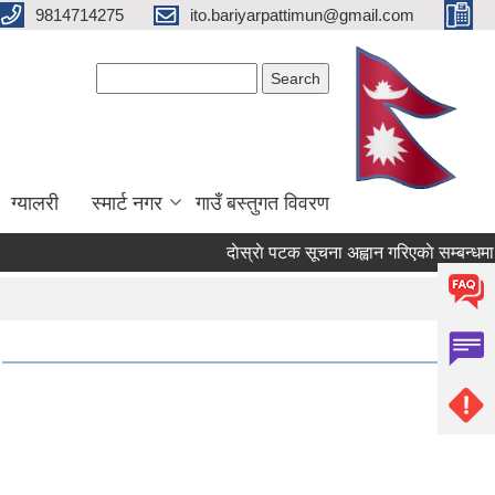
9814714275
ito.bariyarpattimun@gmail.com
Search form
Search
ग्यालरी
स्मार्ट नगर
गाउँ बस्तुगत विवरण
दाेस्राे पटक सूचना अह्वान गरिएकाे सम्बन्धमा ।