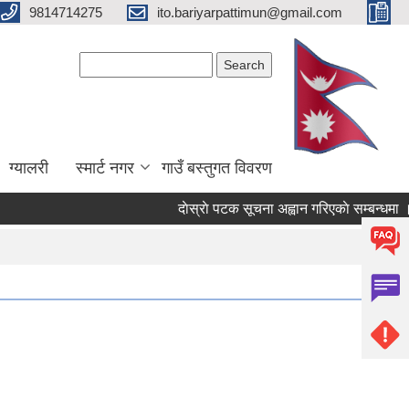
9814714275
ito.bariyarpattimun@gmail.com
Search form
Search
ग्यालरी
स्मार्ट नगर
गाउँ बस्तुगत विवरण
दाेस्राे पटक सूचना अह्वान गरिएकाे सम्बन्धमा ।