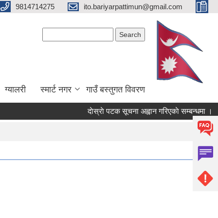
9814714275
ito.bariyarpattimun@gmail.com
Search form
Search
ग्यालरी
स्मार्ट नगर
गाउँ बस्तुगत विवरण
दाेस्राे पटक सूचना अह्वान गरिएकाे सम्बन्धमा ।