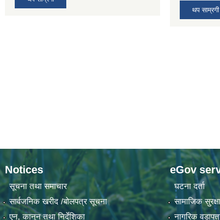
थप साम्रगी
Notices
eGov serv
सूचना तथा समाचार
घटना दर्ता
सार्वजनिक खरीद /बोलपत्र सूचना
सामाजिक सुरक्षा
एन, कानुन तथा निर्देशिका
नागरिक वडापत्