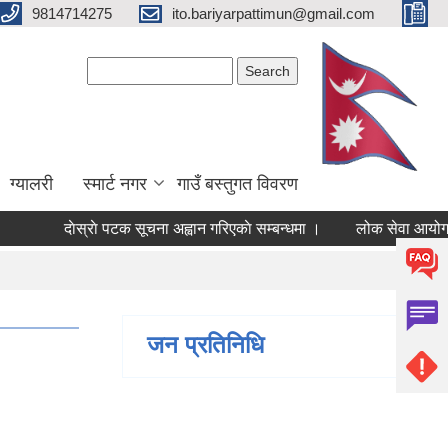
9814714275
ito.bariyarpattimun@gmail.com
Search form
Search
ग्यालरी
स्मार्ट नगर
गाउँ बस्तुगत विवरण
दाेस्राे पटक सूचना अह्वान गरिएकाे सम्बन्धमा ।
लोक सेवा आयोगको तया
जन प्रतिनिधि