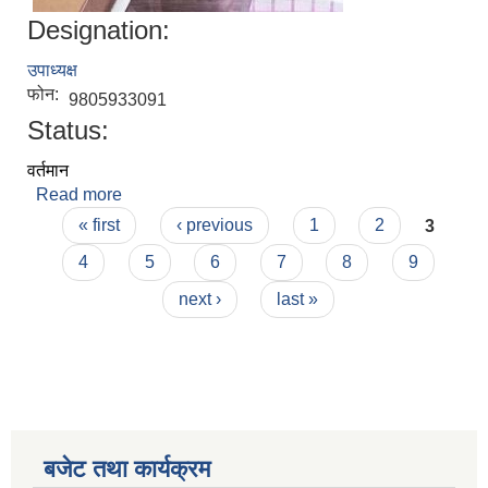
Designation:
उपाध्यक्ष
फोन:
9805933091
Status:
वर्तमान
Read more
about ममता कुमारी यादव
Pages
« first
‹ previous
1
2
3
4
5
6
7
8
9
next ›
last »
बजेट तथा कार्यक्रम