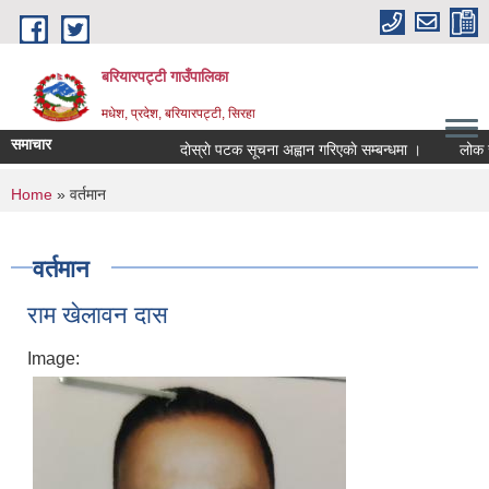
Skip to main content
बरियारपट्टी गाउँपालिका
मधेश, प्रदेश, बरियारपट्टी, सिरहा
समाचार
दाेस्राे पटक सूचना अह्वान गरिएकाे सम्बन्धमा ।
लोक सेवा आ
You are here
Home
» वर्तमान
वर्तमान
राम खेलावन दास
Image: