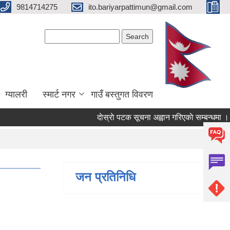
9814714275
ito.bariyarpattimun@gmail.com
Search form
Search
ग्यालरी
स्मार्ट नगर
गाउँ बस्तुगत विवरण
दाेस्राे पटक सूचना अह्वान गरिएकाे सम्बन्धमा ।
जन प्रतिनिधि